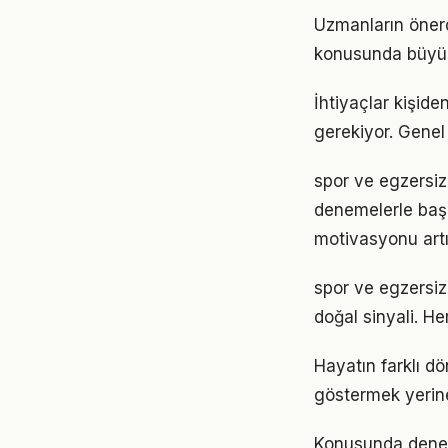
Uzmanların önerd
konusunda büyük d
İhtiyaçlar kişide
gerekiyor. Genel 
spor ve egzersiz 
denemelerle başl
motivasyonu artır
spor ve egzersiz
doğal sinyali. He
Hayatın farklı d
göstermek yerine
Konusunda deneyim