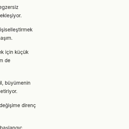
egzersiz
ekleşiyor.
kişiselleştirmek
laşım.
ek için küçük
em de
ğil, büyümenin
tiriyor.
 değişime direnç
, başlangıç