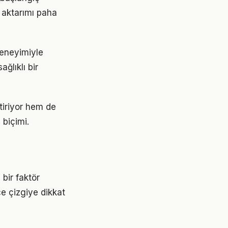
 aktarımı paha
deneyimiyle
ğlıklı bir
tiriyor hem de
 biçimi.
bir faktör
ce çizgiye dikkat