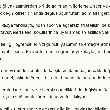
iği yaklaşımlardan biri de adım adım ilerlemek. spor ve 
eğişiklikler bir anda değil, küçük tutarlı adımlarla gerç
n kişiye farklılaştığından spor ve egzersiz stratejisini de 
tavsiyeleri kendi koşullarınıza uyarlamak en akıllıca yak
ile ilgili öğrendiklerinizi günlük yaşamınıza entegre etm
ayabilirsiniz. Bu yöntem hem öğrenmeyi kolaylaştırır h
ır.
 deneyiminde zorluklarla karşılaşmak bir başarısızlık de
r engel, aslında önemli bir ders fırsatını da beraberinde ge
önemlerinde spor ve egzersiz öncelikleri de değişiyor. Bu
 uyum sağlamak süreci daha verimli kılıyor.
li kişilerin spor ve egzersiz ile ilgili paylaştığı bilgiler