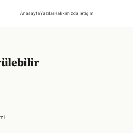
Anasayfa
Yazılar
Hakkımızda
İletişim
ülebilir
imi