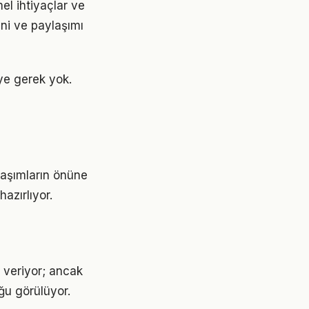
el ihtiyaçlar ve
ini ve paylaşımı
ye gerek yok.
laşımların önüne
azırlıyor.
 veriyor; ancak
ğu görülüyor.