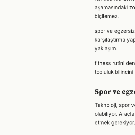
aşamasındaki zor
biçilemez.
spor ve egzersiz
karşılaştırma ya
yaklaşım.
fitness rutini d
topluluk bilincin
Spor ve egz
Teknoloji, spor v
olabiliyor. Araçl
etmek gerekiyor.