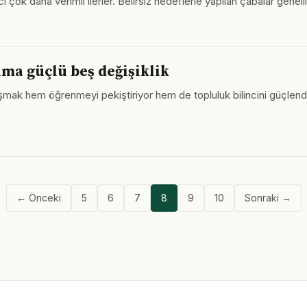
eci çok daha verimli ilerler. Belirsiz hedeflerle yapılan çabalar genel
 ama güçlü beş değişiklik
ylaşmak hem öğrenmeyi pekiştiriyor hem de topluluk bilincini güçlen
← Önceki
5
6
7
8
9
10
Sonraki →