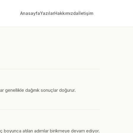
Anasayfa
Yazılar
Hakkımızda
İletişim
alar genellikle dağınık sonuçlar doğurur.
ç boyunca atılan adımlar birikmeye devam ediyor.