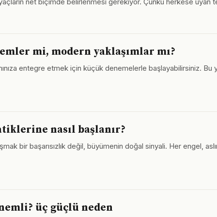
ihtiyaçların net biçimde belirlenmesi gerekiyor. Çünkü herkese uyan 
ntemler mi, modern yaklaşımlar mı?
 yaşamınıza entegre etmek için küçük denemelerle başlayabilirsiniz.
tiklerine nasıl başlanır?
aşmak bir başarısızlık değil, büyümenin doğal sinyali. Her engel, asl
nemli? üç güçlü neden