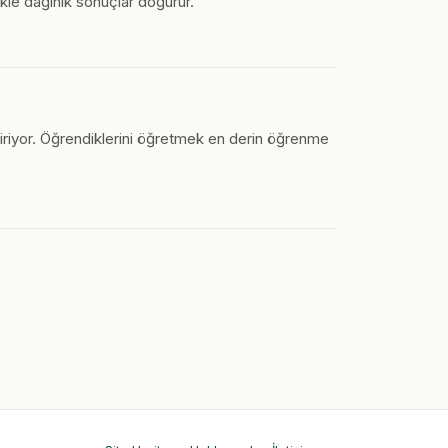
likle dağınık sonuçlar doğurur.
diriyor. Öğrendiklerini öğretmek en derin öğrenme