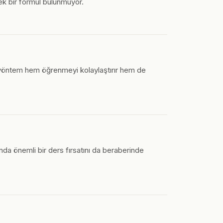
tek bir formül bulunmuyor.
 Bu yöntem hem öğrenmeyi kolaylaştırır hem de
ında önemli bir ders fırsatını da beraberinde