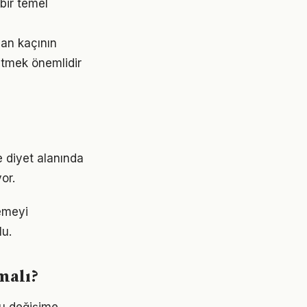
bir temel
dan kaçının
etmek önemlidir
e diyet alanında
or.
emeyi
lu.
malı?