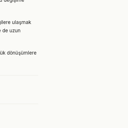
Bu değişime
lgilere ulaşmak
e de uzun
üyük dönüşümlere