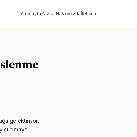
Anasayfa
Yazılar
Hakkımızda
İletişim
beslenme
uğu gerektiriyor.
eyici olmaya