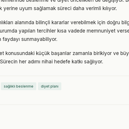
önemlerinde beslenme ve diyet öncelikleri de değişiyor. 
 yerine uyum sağlamak süreci daha verimli kılıyor.
ıkları alanında bilinçli kararlar verebilmek için doğru bi
 durumda yapılan tercihler kısa vadede memnuniyet vers
 faydayı sunmayabiliyor.
et konusundaki küçük başarılar zamanla birikiyor ve b
 Sürecin her adımı nihai hedefe katkı sağlıyor.
sağlıklı beslenme
diyet planı