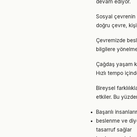
devam ediyor.
Sosyal çevrenin 
doğru çevre, kişi
Çevremizde besle
bilgilere yönelm
Çağdaş yaşam koş
Hızlı tempo için
Bireysel farklıl
etkiler. Bu yüzde
Başarılı insanlar
beslenme ve diy
tasarruf sağlar