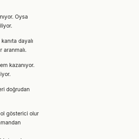
ınıyor. Oysa
liyor.
kanıta dayalı
r aranmalı.
nem kazanıyor.
iyor.
eri doğrudan
ol gösterici olur
zamandan