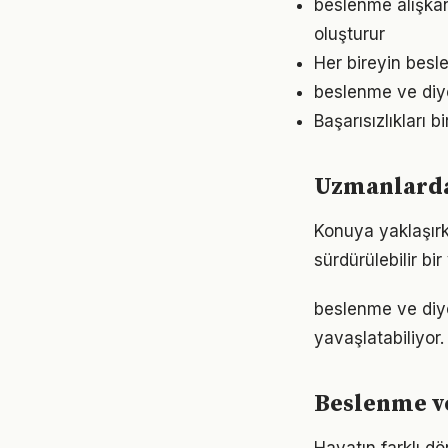
beslenme alışkan
oluşturur
Her bireyin besl
beslenme ve diye
Başarısızlıkları b
Uzmanlardan
Konuya yaklaşırk
sürdürülebilir bi
beslenme ve diy
yavaşlatabiliyor.
Beslenme ve