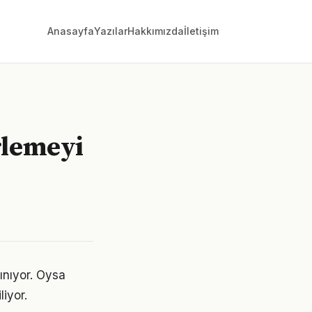
Anasayfa
Yazılar
Hakkımızda
İletişim
rlemeyi
lınıyor. Oysa
liyor.