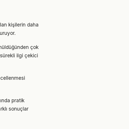
lan kişilerin daha
turuyor.
şünüldüğünden çok
ürekli ilgi çekici
üncellenmesi
ında pratik
rklı sonuçlar