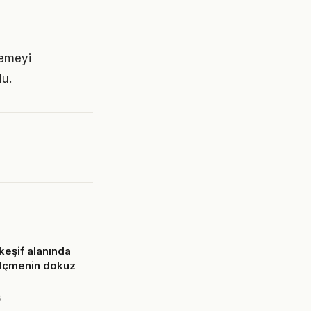
lemeyi
lu.
keşif alanında
ölçmenin dokuz
6