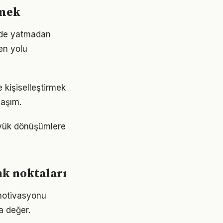
çmek
inde yatmadan
en yolu
e kişiselleştirmek
laşım.
büyük dönüşümlere
ak noktaları
 motivasyonu
a değer.