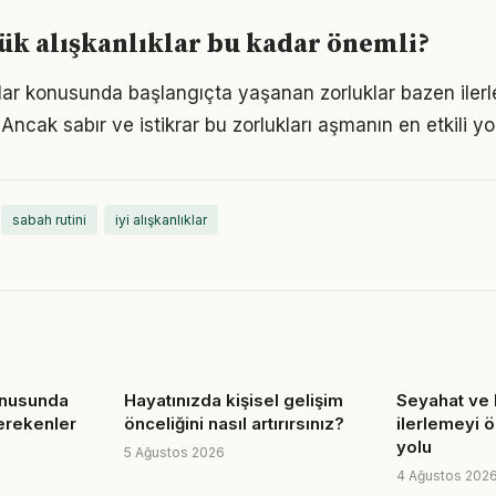
k alışkanlıklar bu kadar önemli?
klar konusunda başlangıçta yaşanan zorluklar bazen iler
 Ancak sabır ve istikrar bu zorlukları aşmanın en etkili yo
sabah rutini
iyi alışkanlıklar
onusunda
Hayatınızda kişisel gelişim
Seyahat ve 
erekenler
önceliğini nasıl artırırsınız?
ilerlemeyi 
yolu
5 Ağustos 2026
4 Ağustos 202