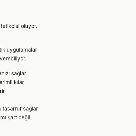
etikçisi oluyor.
atik uygulamalar
erebiliyor.
nızı sağlar
rimli kılar
rir
 tasarruf sağlar
ı şart değil.