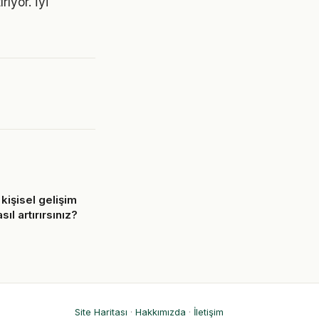
rıyor. İyi
kişisel gelişim
sıl artırırsınız?
6
Site Haritası
·
Hakkımızda
·
İletişim