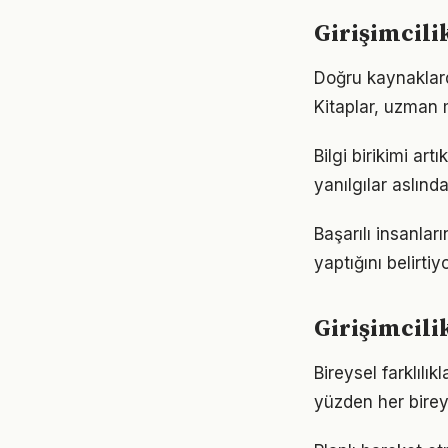
Girişimcili
Doğru kaynaklarda
Kitaplar, uzman m
Bilgi birikimi ar
yanılgılar aslınd
Başarılı insanlar
yaptığını belirt
Girişimcili
Bireysel farklılı
yüzden her birey