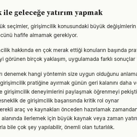
k ile geleceğe yatırım yapmak
k seçimler, girişimcilik konusundaki büyük değişimlerin t
gücünü hafife almamak gerekiyor.
imcilik hakkında en çok merak ettiği konuların başında pr
iyi görünen birçok yaklaşım, uygulamada farklı sonuçlar v
arı denemek hangi yöntemin size uygun olduğunu anlama
girişimcilik pratiğine ayırmak günün geri kalanını daha ve
e girişimcilik deneyimlerini paylaşmak öğrenmeyi pekişti
neklik de girişimcilik başarısında kritik rol oynar
n gerekli araç ve kaynakları önceden hazırlamak zamandan
a alanında ilerlemek için büyük kaynak veya zaman yatırım
a bile çok şey yapılabilir, önemli olan tutarlılık.