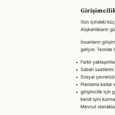
Girişimcili
Gün içindeki küçü
Alışkanlıkların 
İnsanların giriş
geliyor. Teoride 
Farklı yaklaşıml
Sabah saatlerini 
Sosyal çevrenizl
Planlama kadar es
girişimcilik içi
kendi işini kurm
Mevcut olanaklarl