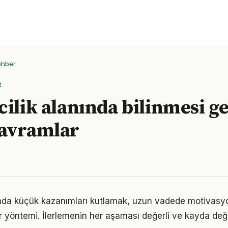
ehber
R
cilik alanında bilinmesi g
kavramlar
nında küçük kazanımları kutlamak, uzun vadede motivasy
bir yöntemi. İlerlemenin her aşaması değerli ve kayda değ