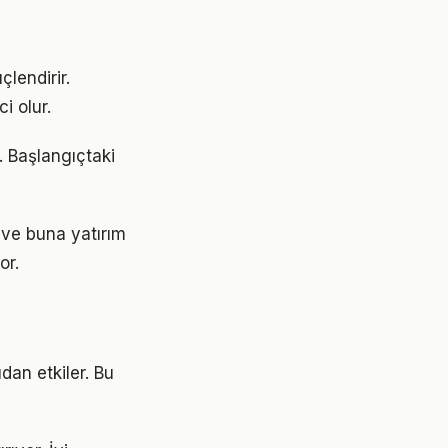
çlendirir.
i olur.
r. Başlangıçtaki
ı ve buna yatırım
or.
dan etkiler. Bu