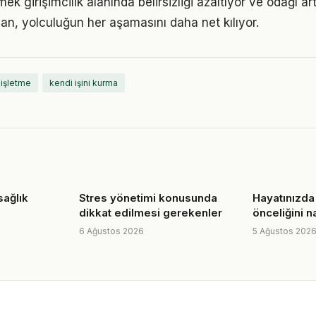
ek girişimcilik alanında belirsizliği azaltıyor ve odağı artı
lan, yolculuğun her aşamasını daha net kılıyor.
 işletme
kendi işini kurma
sağlık
Stres yönetimi konusunda
Hayatınızda 
dikkat edilmesi gerekenler
önceliğini na
6 Ağustos 2026
5 Ağustos 202