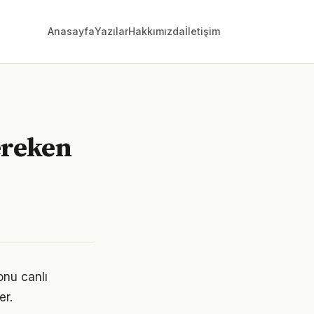
Anasayfa
Yazılar
Hakkımızda
İletişim
ereken
onu canlı
er.