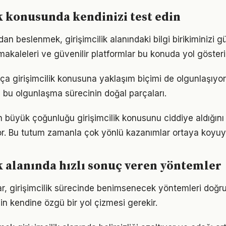
k konusunda kendinizi test edin
n beslenmek, girişimcilik alanındaki bilgi birikiminizi gü
akaleleri ve güvenilir platformlar bu konuda yol gösteric
tıkça girişimcilik konusuna yaklaşım biçimi de olgunlaşıyo
a bu olgunlaşma sürecinin doğal parçaları.
ın büyük çoğunluğu girişimcilik konusunu ciddiye aldığın
iyor. Bu tutum zamanla çok yönlü kazanımlar ortaya koyuy
k alanında hızlı sonuç veren yöntemler
klar, girişimcilik sürecinde benimsenecek yöntemleri doğru
in kendine özgü bir yol çizmesi gerekir.